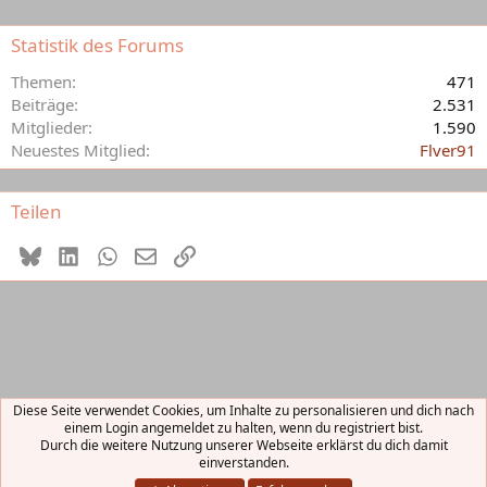
Statistik des Forums
Themen
471
Beiträge
2.531
Mitglieder
1.590
Neuestes Mitglied
Flver91
Teilen
Bluesky
LinkedIn
WhatsApp
E-Mail
Link
Diese Seite verwendet Cookies, um Inhalte zu personalisieren und dich nach
einem Login angemeldet zu halten, wenn du registriert bist.
Kontakt
Nutzungsbedingungen
Datenschutz
Durch die weitere Nutzung unserer Webseite erklärst du dich damit
Hilfe und Impressum
Start
R
einverstanden.
S