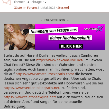
Themen
3
Beiträge
17
Gäste im Forum
31. Mai 2023
Steckerl
-- ::: LINK-EMPFEHLUNGEN ::: --
Stehst du auf Huren? Dürfen es vielleicht auch Camhuren
sein, wie du sie auf
https://www.sexcam-live.net/
im Sexcam
Chat findest? Diese Girls sind der Wahnsinn und sie sind
täglich online. Auch kann man mit ihnen privat chatten, wozu
dir auf
https://www.amateursexgratis.com/
die besten
deutschen Angebote vorgestellt werden. Über solche Chats
lassen sich sehr gut Sexkontakte mit Hobbyhuren wie sie bei
https://www.sexkontaktegratis.net/
zu finden sind,
verabreden. Und deutsche Telefonhuren, wie sie bei
https://www.telefonsexgirls.net/
auf dich warten, freuen sich
auf deinen Anruf und sorgen für deine sexuelle
Befriedigung.