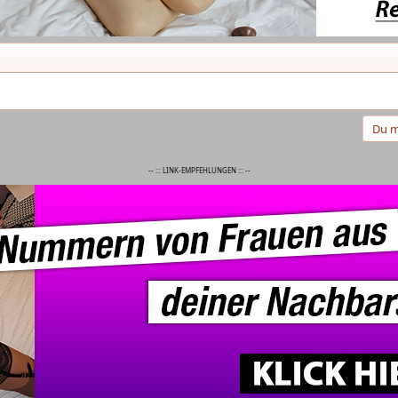
Du m
-- ::: LINK-EMPFEHLUNGEN ::: --