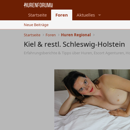
Startseite
Foren
Aktuelles
Neue Beiträge
Startseite
Foren
Huren Regional
Kiel & restl. Schleswig-Holstein
Erfahrungsberichte & Tipps über Huren, Escort Agenturen, 