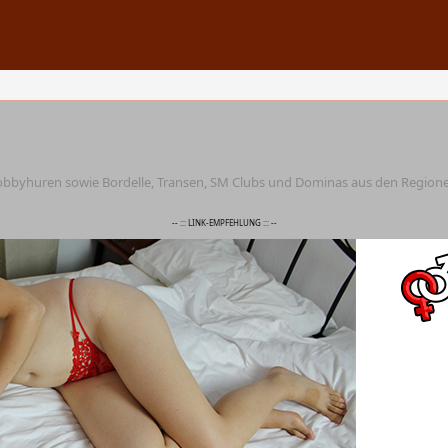
Hobbyhuren sowie Bordelle, Transen, SM Clubs und Dominas aus den Regi
-- ::: LINK-EMPFEHLUNG ::: --